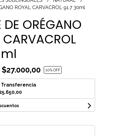
ES SUBLINGUALES
NATURAL
GANO ROYAL CARVACROL 91.7 30ml
E DE ORÉGANO
 CARVACROL
0ml
$27.000,00
10
% OFF
n
Transferencia
25.650,00
escuentos