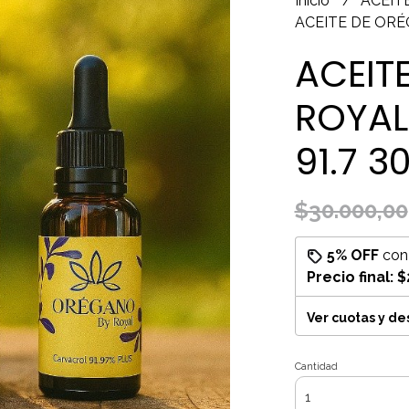
Inicio
ACEIT
ACEITE DE ORÉ
ACEIT
ROYAL
91.7 3
$30.000,00
5% OFF
co
Precio final:
$
Ver cuotas y d
Cantidad