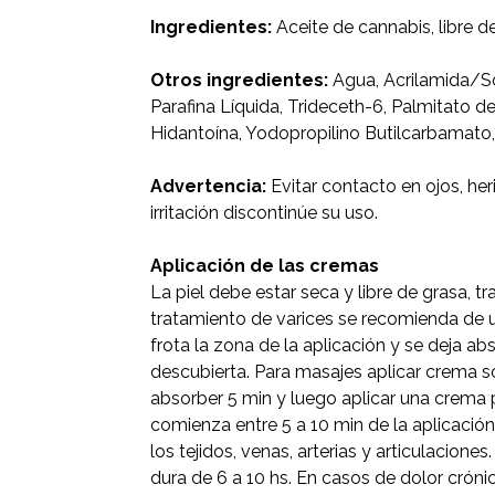
Ingredientes:
Aceite de cannabis, libre d
Otros ingredientes:
Agua, Acrilamida/So
Parafina Líquida, Trideceth-6, Palmitato 
Hidantoína, Yodopropilino Butilcarbamato
Advertencia:
Evitar contacto en ojos, he
irritación discontinúe su uso.
Aplicación de las cremas
La piel debe estar seca y libre de grasa, t
tratamiento de varices se recomienda de un
frota la zona de la aplicación y se deja abs
descubierta. Para masajes aplicar crema s
absorber 5 min y luego aplicar una crema 
comienza entre 5 a 10 min de la aplicación
los tejidos, venas, arterias y articulacione
dura de 6 a 10 hs. En casos de dolor cróni