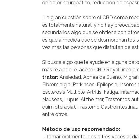
de dolor neuropático, reducción de espas
La gran cuestión sobre el CBD como medi
es totalmente natural, y no hay preocupac
secundarios algo que se obtiene con otro
es que a medida que se desmoronan los t
vez más las personas que disfrutan de est
Si busca algo que le ayude en alguna pato
más relajado, el aceite CBD Royal línea pr
tratar:
Ansiedad, Apnea de Sueño, Migraña
Fibromialgia, Parkinson, Epilepsia, Insomni
Esclerosis Múltiple, Artritis, Fatiga, Inflam
Nauseas, Lupus, Alzheimer, Trastornos au
quimioterapia), Trastorno Gastrointestinal,
entre otros.
Método de uso recomendado:
- Tomar oralmente, dos o tres veces al día