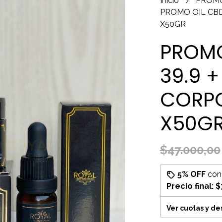
Inicio
PROM
PROMO OIL CBD
X50GR
PROMO
39.9 
CORPO
X50G
$47.000,00
5% OFF
co
Precio final:
$
Ver cuotas y d