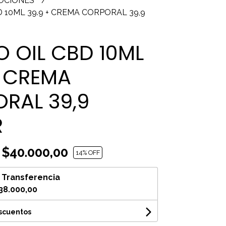
OCIONES
 10ML 39.9 + CREMA CORPORAL 39,9
 OIL CBD 10ML
+ CREMA
RAL 39,9
R
$40.000,00
14
% OFF
n
Transferencia
38.000,00
escuentos